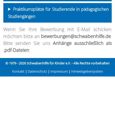
Praktikumsplätze für Studierende in pädagogischen
Studiengängen
Wenn Sie Ihre Bewerbung mit E-Mail schicken
möchten bitte an
bewerbungen@schwabenhilfe.de
Bitte senden Sie uns
Anhänge ausschließlich als
.pdf-Dateien
© 1979 - 2026 Schwabenhilfe für Kinder e.V. - Alle Rechte vorbehalten
Kontakt
|
Datenschutz
|
Impressum
|
Hinweisgebersystem